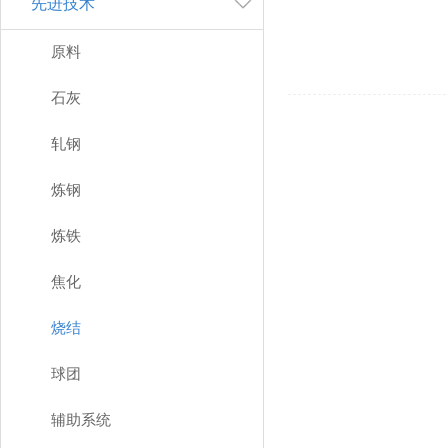
先进技术
原料
石灰
轧钢
炼钢
炼铁
焦化
烧结
球团
辅助系统