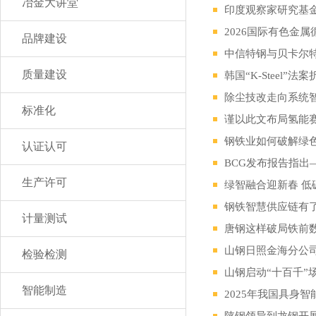
冶金大讲堂
印度观察家研究基
2026国际有色金
品牌建设
中信特钢与贝卡尔
质量建设
韩国“K-Stee
除尘技改走向系统
标准化
谨以此文布局氢能
钢铁业如何破解绿
认证认可
BCG发布报告指出—
生产许可
绿智融合迎新春 低
钢铁智慧供应链有了
计量测试
唐钢这样破局铁前
山钢日照金海分公
检验检测
山钢启动“十百千”
智能制造
2025年我国具身
陕钢领导到龙钢开