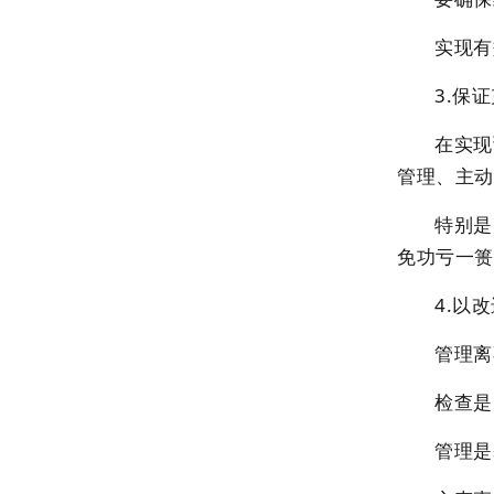
实现有
3.保
在实现
管理、主动
特别是
免功亏一篑
4.以
管理离
检查是
管理是