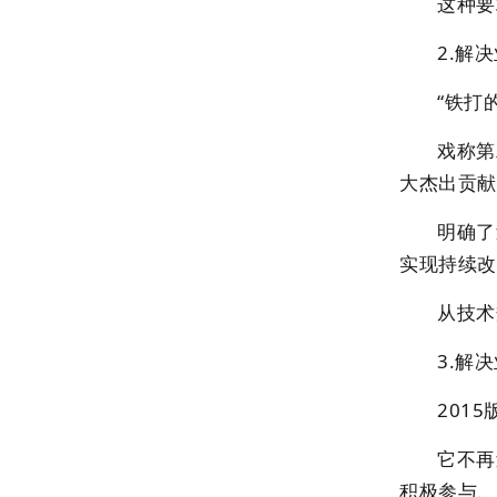
这种要
2.解
“铁打
戏称第
大杰出贡献
明确了
实现持续改
从技术
3.解
201
它不再
积极参与、