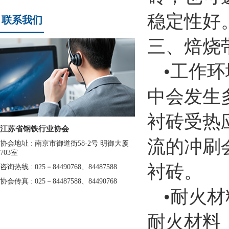
稳定性好
联系我们
三、焙烧
•工作
中会发生
衬砖受热
江苏省钢铁行业协会
流的冲刷
协会地址 : 南京市御道街58-2号 明御大厦
703室
衬砖。
咨询热线 : 025－84490768、84487588
协会传真 : 025－84487588、84490768
•耐火
耐火材料