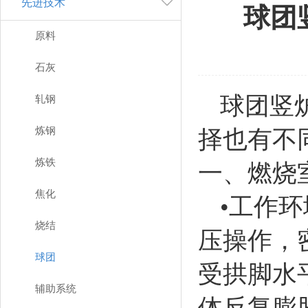
先进技术
球团
原料
石灰
球团竖
轧钢
炼钢
择也有不
炼铁
一、燃烧
焦化
•工作环
烧结
压操作，
球团
受拱脚水
辅助系统
体反复膨