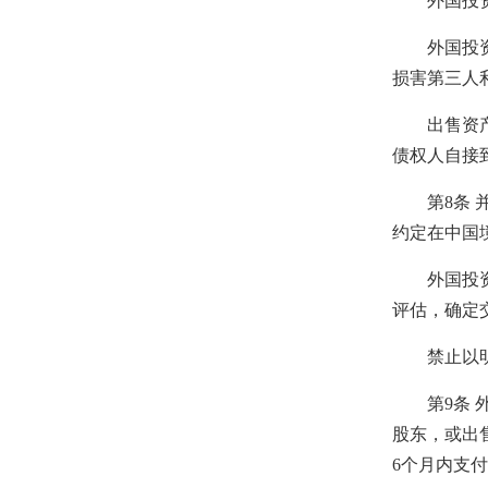
外国投资者
外国投资者
损害第三人
出售资产的
债权人自接
第8条 并
约定在中国
外国投资者
评估，确定
禁止以明显
第9条 外
股东，或出
6个月内支