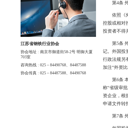
第4条 外
依照《外商
控股或相对
投资者不得
第5条 外
江苏省钢铁行业协会
记。外国投
协会地址 : 南京市御道街58-2号 明御大厦
703室
行政法规另
咨询热线 : 025－84490768、84487588
加注“外资比
协会传真 : 025－84487588、84490768
第6条 本
称“省级审
资企业，根
申请文件转
第7条 外