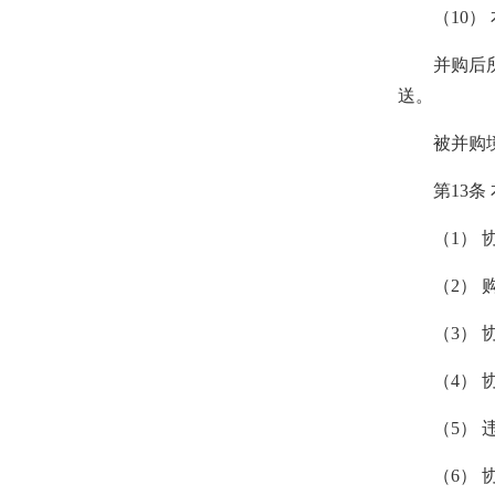
（10） 
并购后所设
送。
被并购境内
第13条 
（1） 协
（2） 购
（3） 协
（4） 协
（5） 违
（6） 协